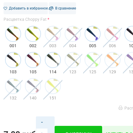
Добавить в избранное
В сравнение
Расцветка Choppy Fat
001
002
003
004
005
006
1
103
105
114
123
125
129
1
132
140
151
Рас
-