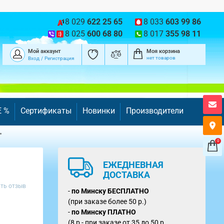
8 029
622 25 65
8 033
603 99 86
8 025
600 68 80
8 017
355 98 11
Мой аккаунт
Моя корзина
нет товаров
Вход
/
Регистрация
E %
Сертификаты
Новинки
Производители
"
0
ЕЖЕДНЕВНАЯ
ДОСТАВКА
ть отзыв
-
по Минску
БЕСПЛАТНО
(при заказе более 50 р.)
-
по Минску ПЛАТНО
(8 р - при заказе от 35 до 50 р.,