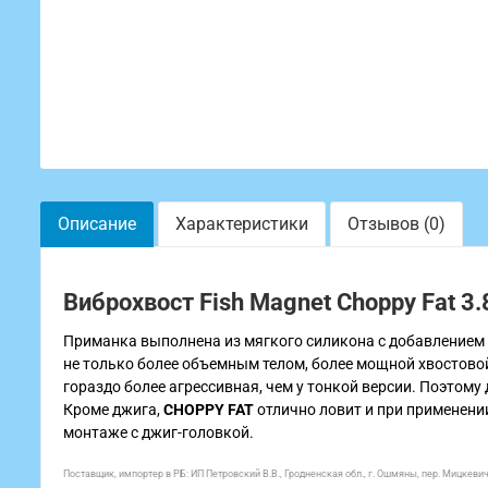
Описание
Характеристики
Отзывов (0)
Виброхвост Fish Magnet Choppy Fat 3.
Приманка выполнена из мягкого силикона с добавление
не только более объемным телом, более мощной хвостовой 
гораздо более агрессивная, чем у тонкой версии. Поэтом
Кроме джига,
CHOPPY FAT
отлично ловит и при применении 
монтаже c джиг-головкой.
Поставщик, импортер в РБ: ИП Петровский В.В., Гродненская обл., г. Ошмяны, пер. Мицкевича, 