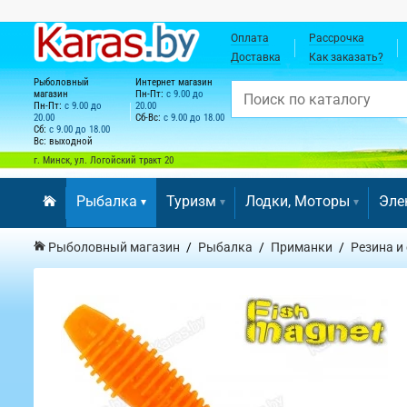
Оплата
Рассрочка
Доставка
Как заказать?
Рыболовный
Интернет магазин
магазин
Пн-Пт:
с 9.00 до
Пн-Пт:
с 9.00 до
20.00
20.00
Сб-Вс:
с 9.00 до 18.00
Сб:
с 9.00 до 18.00
Вс: выходной
г. Минск, ул. Логойский тракт 20
Рыбалка
Туризм
Лодки, Моторы
Эле
Рыболовный магазин
Рыбалка
Приманки
Резина и