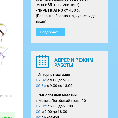
менее 35 р. - самовывоз)
-
по
РБ ПЛАТНО
от
4,00 р.
(Белпочта, Европочта, курьер и др.
виды)
Подробнее..
01
АДРЕС И РЕЖИМ
31
РАБОТЫ
-
Интернет магазин
Пн-Вс:
с 9.00 до 20.00
Сб-Вс:
с 9.00 до 18.00
-
Рыболовный магазин
печатать
г.Минск, Логойский тракт 20
Пн-Пт:
с 9.00 до 20.00
Сб:
с 9.00 до 18.00
Вс:
выходной