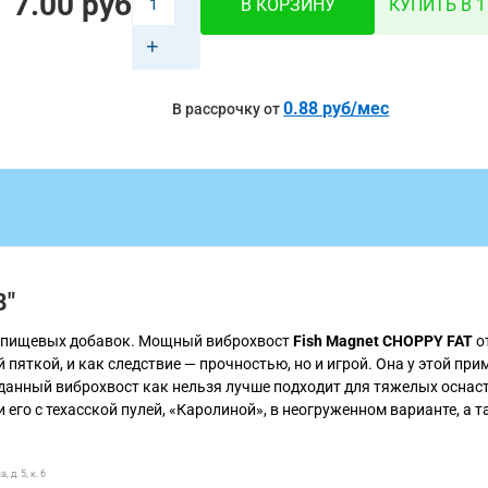
7.00 руб
В КОРЗИНУ
КУПИТЬ В 1
+
0.88 руб/мес
В рассрочку от
8"
м пищевых добавок. Мощный виброхвост
Fish Magnet CHOPPY FAT
о
пяткой, и как следствие — прочностью, но и игрой. Она у этой при
у данный виброхвост как нельзя лучше подходит для тяжелых оснас
его с техасской пулей, «Каролиной», в неогруженном варианте, а т
д. 5, к. 6