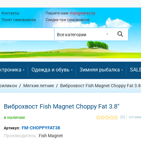
Контакты
Пишите нам:
mail@karas.by
Пункт самовывоза
Скидки при самовывозе
ктроника
Одежда и обувь
Зимняя рыбалка
SAL
 силикон
Мягкие летние
Виброхвост Fish Magnet Choppy Fat 3.8
Виброхвост Fish Magnet Choppy Fat 3.8"
в наличии
(0)
остави
FM-CHOPPYFAT38
Артикул:
Производитель:
Fish Magnet