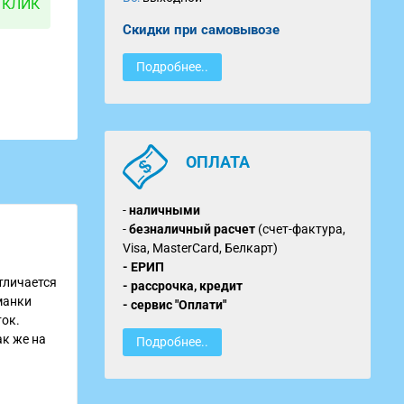
 КЛИК
Скидки при самовывозе
Подробнее..
ОПЛАТА
-
наличными
-
безналичный расчет
(счет-фактура,
Visa, MasterCard, Белкарт)
- ЕРИП
тличается
- рассрочка, кредит
манки
- сервис "Оплати"
ток.
ак же на
Подробнее..