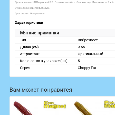
Производитель:
ИП Петровский В.В., Гродненская обл., г. Ошмяны, пер. Мицкевича, д. 5, к. 6
Страна производства: Беларусь
Срок службы: Неограничен
Характеристики
Мягкие приманки
Тип
Виброхвост
Длина (см)
9.65
Аттрактант
Оригинальный
Количество в упаковке (шт)
5
Серия
Choppy Fat
Вам может понравится