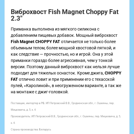
Виброхвост Fish Magnet Choppy Fat
2.3"
Приманка выполнена из мягкого силикона с
добавлением пищевых добавок. Мощный виброхвост
Fish Magnet CHOPPY FAT
отличается не только более
объемным телом, более мощной хвостовой пяткой, и
как следствие — прочностью, но и игрой. Она у этой
приманки гораздо более агрессивная, чем у тонкой
версии. Поэтому данный виброхвост как нельзя лучше
подходит для тяжелых оснасток. Кроме джига,
CHOPPY
FAT
отлично ловит и при применении его с техасской
пулей, «Каролиной», в неогруженном варианте, а так же
на монтаже c джиг-головкой.
Поставщик, импортер в РБ: ИП Петровский В.В., Гродненская обл., г. Ошмяны, пер.
Мицкевича, д. 5, к. 6
Производитель:
ИП Петровский В.В., Гродненская обл., г. Ошмяны, пер. Мицкевича, д. 5,
к. 6
Страна производства: Беларусь