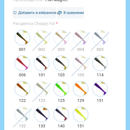
Добавить в избранное
В сравнение
Расцветка Choppy Fat
001
002
003
004
005
006
101
103
105
114
122
123
125
129
131
132
133
140
151