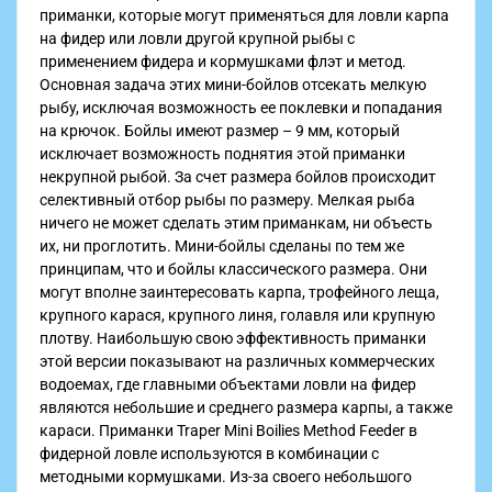
приманки, которые могут применяться для ловли карпа
на фидер или ловли другой крупной рыбы с
применением фидера и кормушками флэт и метод.
Основная задача этих мини-бойлов отсекать мелкую
рыбу, исключая возможность ее поклевки и попадания
на крючок. Бойлы имеют размер – 9 мм, который
исключает возможность поднятия этой приманки
некрупной рыбой. За счет размера бойлов происходит
селективный отбор рыбы по размеру. Мелкая рыба
ничего не может сделать этим приманкам, ни объесть
их, ни проглотить. Мини-бойлы сделаны по тем же
принципам, что и бойлы классического размера. Они
могут вполне заинтересовать карпа, трофейного леща,
крупного карася, крупного линя, голавля или крупную
плотву. Наибольшую свою эффективность приманки
этой версии показывают на различных коммерческих
водоемах, где главными объектами ловли на фидер
являются небольшие и среднего размера карпы, а также
караси. Приманки Traper Mini Boilies Method Feeder в
фидерной ловле используются в комбинации с
методными кормушками. Из-за своего небольшого