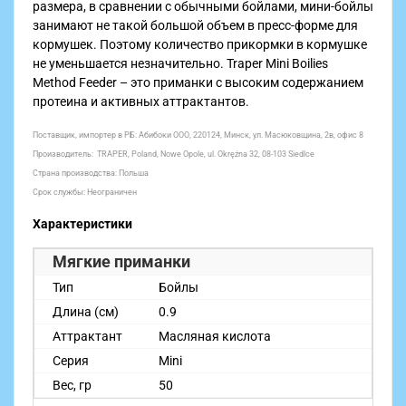
размера, в сравнении с обычными бойлами, мини-бойлы
занимают не такой большой объем в пресс-форме для
кормушек. Поэтому количество прикормки в кормушке
не уменьшается незначительно. Traper Mini Boilies
Method Feeder – это приманки с высоким содержанием
протеина и активных аттрактантов.
Поставщик, импортер в РБ: Абибоки ООО, 220124, Минск, ул. Масюковщина, 2в, офис 8
Производитель: TRAPER, Poland, Nowe Opole, ul. Okrężna 32, 08-103 Siedlce
Страна производства: Польша
Срок службы: Неограничен
Характеристики
Мягкие приманки
Тип
Бойлы
Длина (см)
0.9
Аттрактант
Масляная кислота
Серия
Mini
Вес, гр
50