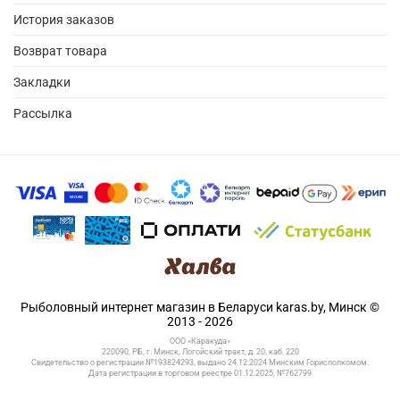
История заказов
Возврат товара
Закладки
Рассылка
Рыболовный интернет магазин в Беларуси karas.by, Минск ©
2013 - 2026
ООО «Каракуда»
220090, РБ, г. Минск, Логойский тракт, д. 20, каб. 220
Свидетельство о регистрации №193824293, выдано 24.12.2024 Минским Горисполкомом.
Дата регистрации в торговом реестре 01.12.2025, №762799