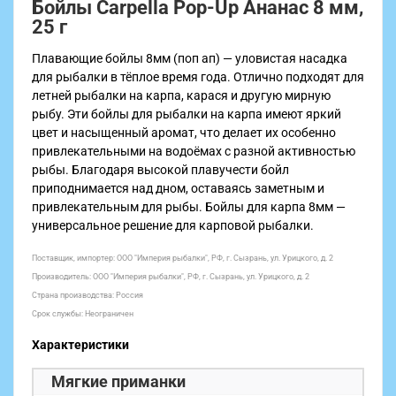
Бойлы Carpella Pop-Up Ананас 8 мм,
25 г
Плавающие бойлы 8мм (поп ап) — уловистая насадка
для рыбалки в тёплое время года. Отлично подходят для
летней рыбалки на карпа, карася и другую мирную
рыбу. Эти бойлы для рыбалки на карпа имеют яркий
цвет и насыщенный аромат, что делает их особенно
привлекательными на водоёмах с разной активностью
рыбы. Благодаря высокой плавучести бойл
приподнимается над дном, оставаясь заметным и
привлекательным для рыбы. Бойлы для карпа 8мм —
универсальное решение для карповой рыбалки.
Поставщик, импортер: ООО "Империя рыбалки", РФ, г. Сызрань, ул. Урицкого, д. 2
Производитель: ООО "Империя рыбалки", РФ, г. Сызрань, ул. Урицкого, д. 2
Страна производства: Россия
Срок службы: Неограничен
Характеристики
Мягкие приманки