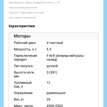
Производитель: Taizhou Gongda Motors Part Co., LTD
Страна производства: Китай
Гарантия: 12 (двенадцать) месяцев
Срок службы: Неограничен
Характеристики
Моторы
Рабочий цикл
4-тактный
Мощность, л.с
6.5
Переключение
F-N-R (вперед-нейтраль-
передач
назад)
Тип запуска
ручной
Высота ноги,
S (381)
мм
Топливный
12
бак, л
Управление
румпельное
Вес, кг
26
Макс. число
4500-5500