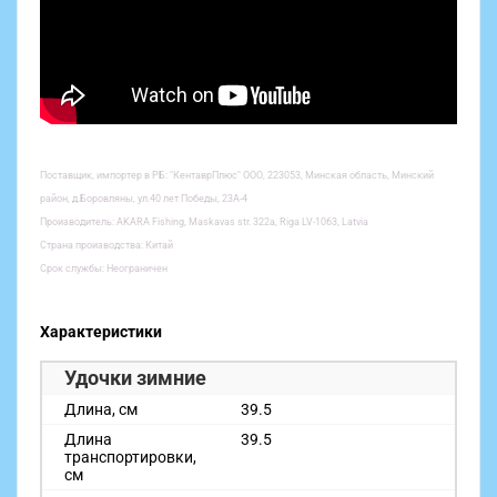
Поставщик, импортер в РБ: "КентаврПлюс" ООО, 223053, Минская область, Минский
район, д.Боровляны, ул.40 лет Победы, 23А-4
Производитель: AKARA Fishing, Maskavas str. 322a, Riga LV-1063, Latvia
Страна производства: Китай
Срок службы: Неограничен
Характеристики
Удочки зимние
Длина, см
39.5
Длина
39.5
транспортировки,
см