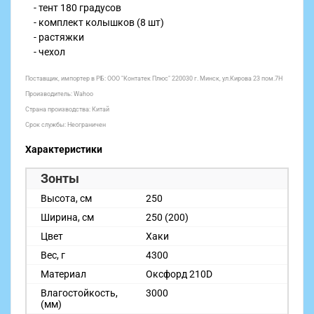
- тент 180 градусов
- комплект колышков (8 шт)
- растяжки
- чехол
Поставщик, импортер в РБ:
ООО "Контатек Плюс" 220030 г. Минск, ул.Кирова 23 пом.7Н
Производитель: Wahoo
Страна производства: Китай
Срок службы: Неограничен
Характеристики
Зонты
Высота, см
250
Ширина, см
250 (200)
Цвет
Хаки
Вес, г
4300
Материал
Оксфорд 210D
Влагостойкость,
3000
(мм)