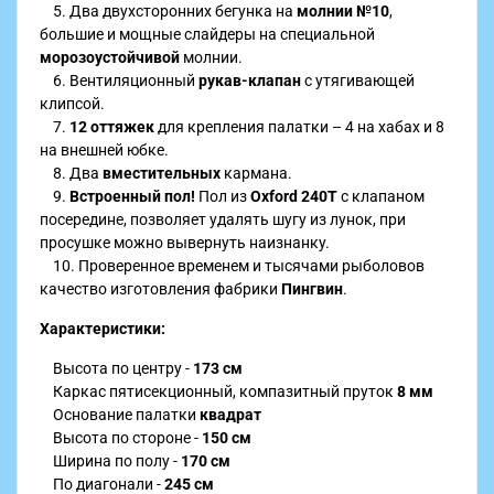
5. Два двухсторонних бегунка на
молнии №10
,
большие и мощные слайдеры на специальной
морозоустойчивой
молнии.
6. Вентиляционный
рукав-клапан
с утягивающей
клипсой.
7.
12
оттяжек
для крепления палатки – 4 на хабах и 8
на внешней юбке.
8. Два
вместительных
кармана.
9.
Встроенный пол!
Пол из
Oxford 240T
с клапаном
посередине, позволяет удалять шугу из лунок, при
просушке можно вывернуть наизнанку.
10. Проверенное временем и тысячами рыболовов
качество изготовления фабрики
Пингвин
.
Характеристики:
Высота по центру -
173 см
Каркас пятисекционный, компазитный пруток
8 мм
Основание палатки
квадрат
Высота по стороне -
150 см
Ширина по полу -
170 см
По диагонали -
245 см