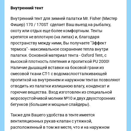
Внутренний тент
Внутренний тент для зимней палатки Mr. Fisher (Мистер
Фишер) 170 / 170ST сделает Ваш выезд на рыбалку,
охоту или отдых еще более комфортным. Тенты
крепятся не вплотную (на липах) и, благодаря
пространству между ними, Вы получаете "Эффект
термоса" - максимальное сохранение тепла внутри
палатки. Основной материал тента - Oxford Tent, с
высокой плотность плетения и пропиткой PU 2000!
Наличие дышащей вставки на боковой грани из
смесовой ткани СТ-1 с водомаслоотталкивающей
пропиткой на внутреннем и наружном тентах позволяют
отводить из палатки излишнюю влагу, конденсат и
горючие вещества. Вход изготовлен из специальной
морозоустойчивой молнии №10 и двух двухсторонних
бегунков (большие и мощные слайдеры).
Также для Вашего удобства в тенте имеется
вентиляционных рукав-клапан с утяжкой,
расположенный в том же месте, что и на наружном