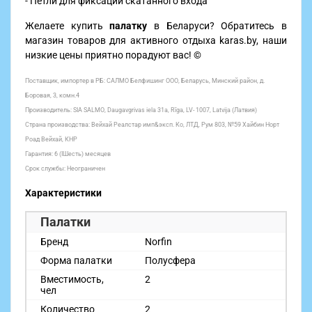
- Петли для фиксации скатанного входа
Желаете купить
палатку
в Беларуси? Обратитесь в
магазин товаров для активного отдыха karas.by, наши
низкие цены приятно порадуют вас! ©
Поставщик, импортер в РБ: САЛМО Белфишинг ООО, Беларусь, Минский район, д.
Боровая, 3, комн.4
Производитель: SIA SALMO, Daugavgrivas iela 31a, Rīga, LV- 1007, Latvija (Латвия)
Страна производства: Вейхай Реалстар имп&эксп. Ко, ЛТД, Рум 803, №59 Хайбин Норт
Роад Вейхай, КНР
Гарантия: 6 (IШесть) месяцев
Срок службы: Неограничен
Характеристики
Палатки
Бренд
Norfin
Форма палатки
Полусфера
Вместимость,
2
чел
Количество
2