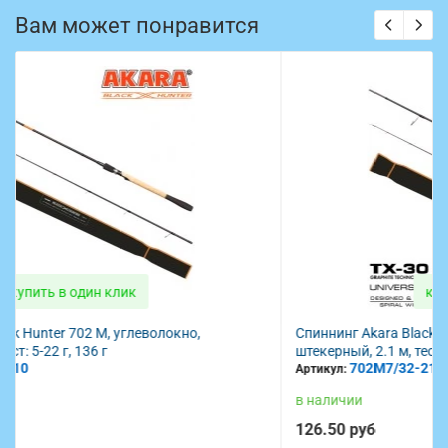
Вам может понравится
купить в один клик
Спиннинг Akara Black Hunter 702 M, углеволокно,
штекерный, 2.1 м, тест: 7-32 г, 142 г
702M7/32-210
Артикул:
в наличии
126.50 руб