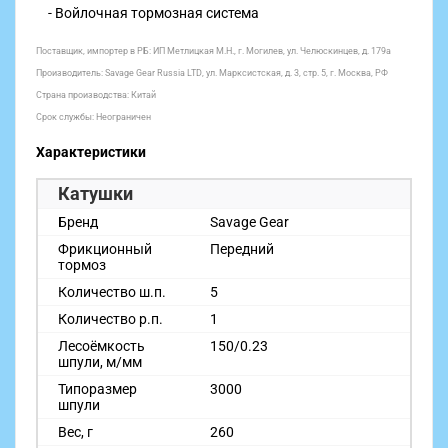
- Войлочная тормозная система
Поставщик, импортер в РБ: ИП Метлицкая М.Н., г. Могилев, ул. Челюскинцев, д. 179а
Производитель: Savage Gear Russia LTD, ул. Марксистская, д. 3, стр. 5, г. Москва, РФ
Страна производства: Китай
Срок службы: Неограничен
Характеристики
Катушки
Бренд
Savage Gear
Фрикционный
Передний
тормоз
Количество ш.п.
5
Количество р.п.
1
Лесоёмкость
150/0.23
шпули, м/мм
Типоразмер
3000
шпули
Вес, г
260