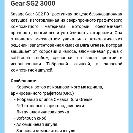
Gear SG2 3000
Savage Gear SG2 FD - доступная по цене безынерционная
катушка, изготовленная из сверхпрочного графитового
композитного материала, который обеспечивает
прочность, легкий вес и устойчивость к коррозии. Она
отличается множеством уникальных технологических
решений: запатентованная смазка
Dura Grease
, которая
защищает от коррозии и износа, алюминиевая ручка с
soft-touch кнобом, сделанная на заказ простой в
использовании Т-образной клипсой, и запасной
композитной шпулей.
Особенности:
- Корпус и ротор из композитного материала,
армированного графитом (GRC)
- T-образная клипса Смазка Dura Grease
- 5+1 стальные шарикоподшипники
- Литая алюминиевая ручка
- Soft-touch кноб
- Алюминиевая шпуля
- Запасная композитная шпуля