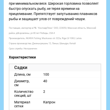
при минимальном весе. Широкая горловина позволяет
быстро опускать рыбу, не теряя времени на
прицеливание. Препятствует запутыванию плавников
рыбы и защищает улов от повреждений чешуи.
Поставщик, импортер в РБ: "КентаврПлюс" ООО, 223053, Минская область, Минский
район, д.Боровляны, ул.40 лет Победы, 23А-4
Производитель: AKARA Fishing, Maskavas str. 322a, Riga LV-1063, Latvia
Страна производства: Джинькуишань 12, Линьи, Шаньдун, Китай
Срок службы: Неограничен
Характеристики
Садки
Длина, см
100
Диаметр,
40
см
Количество
2
секций, шт
Материал
Капрон
сетки