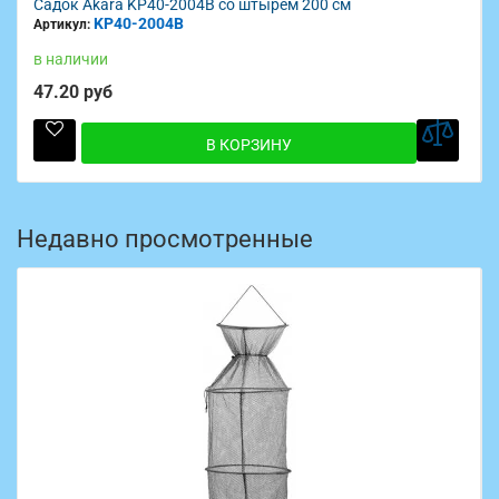
ём 200 см
Садок Akara KP40-2004S со штырём 20
KP40-2004S
Артикул:
в наличии
72.90 руб
У
В КОРЗИНУ
Недавно просмотренные