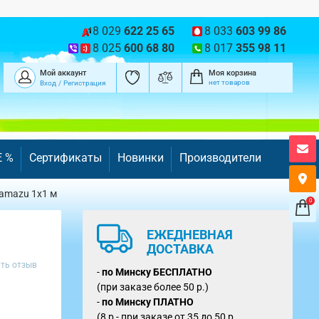
8 029
622 25 65
8 033
603 99 86
8 025
600 68 80
8 017
355 98 11
Мой аккаунт
Моя корзина
нет товаров
Вход
/
Регистрация
E %
Сертификаты
Новинки
Производители
amazu 1x1 м
0
ЕЖЕДНЕВНАЯ
ДОСТАВКА
ть отзыв
-
по Минску
БЕСПЛАТНО
(при заказе более 50 р.)
-
по Минску ПЛАТНО
(8 р - при заказе от 35 до 50 р.,