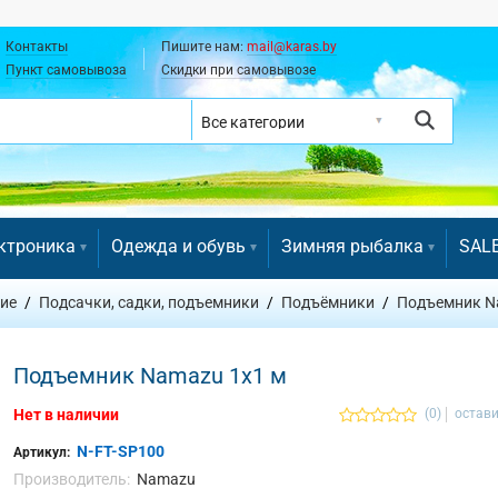
Контакты
Пишите нам:
mail@karas.by
Пункт самовывоза
Скидки при самовывозе
ктроника
Одежда и обувь
Зимняя рыбалка
SAL
ие
Подсачки, садки, подъемники
Подъёмники
Подъемник N
Подъемник Namazu 1x1 м
Нет в наличии
(0)
остави
N-FT-SP100
Артикул:
Производитель:
Namazu