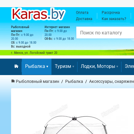
Оплата
Рассрочка
Доставка
Как заказать?
Рыболовный
Интернет магазин
магазин
Пн-Пт:
с 9.00 до
Пн-Пт:
с 9.00 до
20.00
20.00
Сб-Вс:
с 9.00 до 18.00
Сб:
с 9.00 до 18.00
Вс: выходной
г. Минск, ул. Логойский тракт 20
Рыбалка
Туризм
Лодки, Моторы
Эле
Рыболовный магазин
Рыбалка
Аксессуары, снаряжен