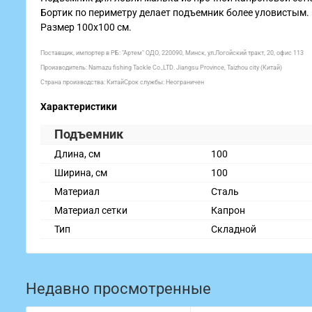
Бортик по периметру делает подъемник более уловистым.
Размер 100x100 см.
Поставщик, импортер в РБ: "Артем" ОДО, 220090, Минск, ул.Логойский тракт, 20, офис 113
Производитель: Namazu fishing Tackle Co.,LTD. Jiangsu Province, Taizhou city (Китай)
Страна производства: Китай
Срок службы: Неограничен
Характеристики
Подъемник
Длина, см
100
Ширина, см
100
Материал
Сталь
Материал сетки
Капрон
Тип
Складной
Недавно просмотренные