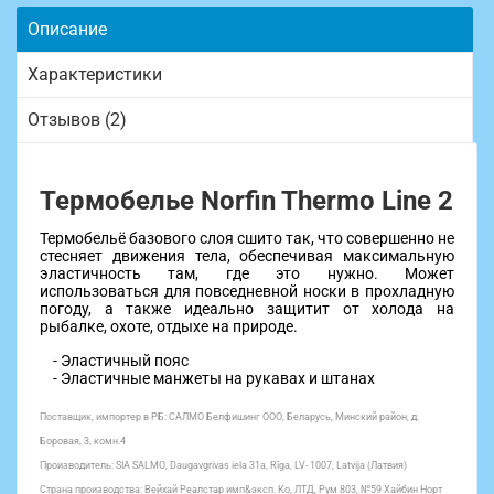
Описание
Характеристики
Отзывов (2)
Термобелье Norfin Thermo Line 2
Термобельё базового слоя сшито так, что совершенно не
стесняет движения тела, обеспечивая максимальную
эластичность там, где это нужно. Может
использоваться для повседневной носки в прохладную
погоду, а также идеально защитит от холода на
рыбалке, охоте, отдыхе на природе.
- Эластичный пояс
- Эластичные манжеты на рукавах и штанах
Поставщик, импортер в РБ: САЛМО Белфишинг ООО, Беларусь, Минский район, д.
Боровая, 3, комн.4
Производитель: SIA SALMO, Daugavgrivas iela 31a, Rīga, LV- 1007, Latvija (Латвия)
Страна производства: Вейхай Реалстар имп&эксп. Ко, ЛТД, Рум 803, №59 Хайбин Норт