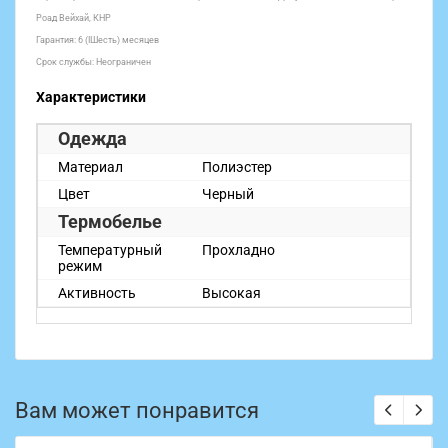
Роад Вейхай, КНР
Гарантия: 6 (IШесть) месяцев
Срок службы: Неограничен
Характеристики
Одежда
Материал
Полиэстер
Цвет
Черный
Термобелье
Температурный
Прохладно
режим
Активность
Высокая
Вам может понравится