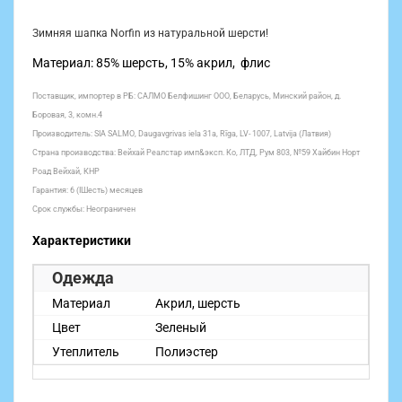
Зимняя шапка Norfin из натуральной шерсти!
Материал: 85% шерсть, 15% акрил, флис
Поставщик, импортер в РБ: САЛМО Белфишинг ООО, Беларусь, Минский район, д.
Боровая, 3, комн.4
Производитель: SIA SALMO, Daugavgrivas iela 31a, Rīga, LV- 1007, Latvija (Латвия)
Страна производства: Вейхай Реалстар имп&эксп. Ко, ЛТД, Рум 803, №59 Хайбин Норт
Роад Вейхай, КНР
Гарантия: 6 (IШесть) месяцев
Срок службы: Неограничен
Характеристики
Одежда
Материал
Акрил, шерсть
Цвет
Зеленый
Утеплитель
Полиэстер