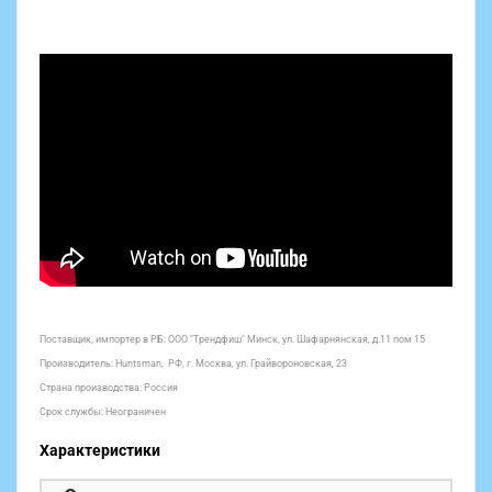
Поставщик, импортер в РБ: ООО "Трендфиш" Минск, ул. Шафарнянская, д.11 пом 15
Производитель: Huntsman, РФ,
г. Москва, ул. Грайвороновская, 23
Страна производства: Россия
Срок службы: Неограничен
Характеристики