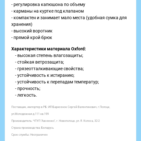
- регулировка капюшона по объему
- карманы на куртке под клапаном
- компактен и занимает мало места (удобная сумка для
хранения)
- высокий воротник
- прямой крой брюк
Характеристики материала Oxford:
- высокая степень влагозащиты;
- стойкая ветрозащита;
- грязеотталкивающие свойства;
- устойчивость к истиранию;
- устойчивость к перепадам температур;
- прочность;
- легкость.
Поставщик, импортер в РБ: ИП Барисенок Сергей Валентинович, г.Полоцк,
ул.Молодежная д.111 кв.199
Производитель: ЧТУП "Авсеенко", г. Новополоцк, ул. Я. Колоса, 32-2
Страна производства: Беларусь
Срок службы: Неограничен