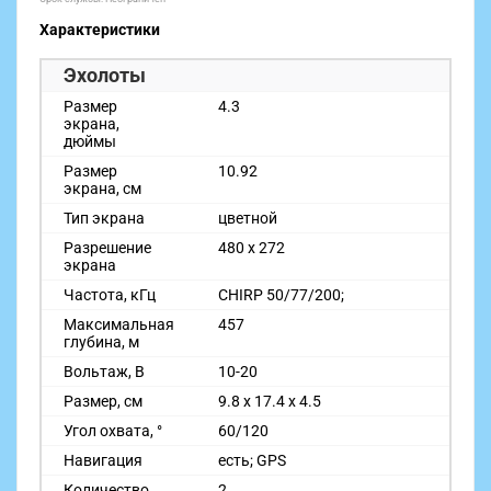
Характеристики
Эхолоты
Размер
4.3
экрана,
дюймы
Размер
10.92
экрана, см
Тип экрана
цветной
Разрешение
480 x 272
экрана
Частота, кГц
CHIRP 50/77/200;
Максимальная
457
глубина, м
Вольтаж, В
10-20
Размер, см
9.8 x 17.4 x 4.5
Угол охвата, °
60/120
Навигация
есть; GPS
Количество
2