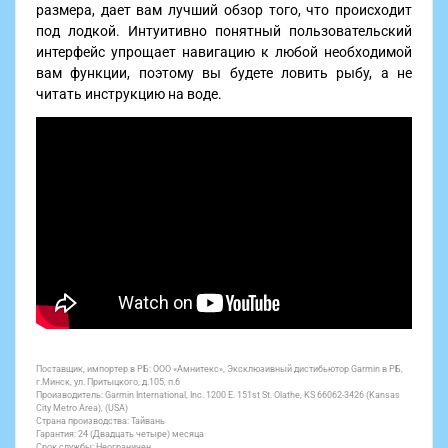
размера, дает вам лучший обзор того, что происходит
под лодкой. Интуитивно понятный пользовательский
интерфейс упрощает навигацию к любой необходимой
вам функции, поэтому вы будете ловить рыбу, а не
читать инструкцию на воде.
Поставщик, импортер в РБ: ООО «Амнитекс», Эксклюзивный дистибьютор Garmin в РБ,
г.Минск, ул. Притыцкого, д.105, п.6
Производитель: Garmin International, Inc. 1200 E. 151st St. Olathe, KS 66062-3426 (Kansas
City Metro Area), (USA)
Страна производства: Тайвань
Гарантия: 24 (Двадцать четыре) месяца
Срок службы: Неограничен