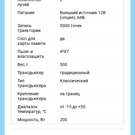
лучей
Питание
Внешний источник 12В
(опция); АКБ
Запись
5000 точек
траектории
Слот для
да
карты памяти
Пыле- и
IPX7
влагозащита
Вес, г
300
Трансдьюсер
традиционный
Тип
Классический
трансдьюсера
Крепление
на транец
трансдьюсера
Диапазон
от -15 до +55
температур, °C
Мощность, Вт
200