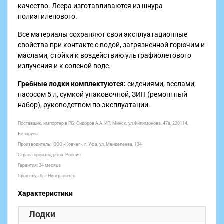
качество. Леера изготавливаются из шнура
полиэтиленового.
Все материалы сохраняют свои эксплуатационные
свойства при контакте с водой, загрязненной горючим и
маслами, стойки к воздействию ультрафиолетового
излучения и к соленой воде.
Гребные лодки комплектуются:
сидениями, веслами,
насосом 5 л, сумкой упаковочной, ЗИП (ремонтный
набор), руководством по эксплуатации.
Поставщик, импортер в РБ:
Сидоров А.А. ИП, Минск, ул.Филимонова, 47а, 220114,
Беларусь
Производитель: ООО «Ковчег», г. Уфа, ул. Менделеева, 134
Страна производства: Россия
Гарантия: 24 месяца
Срок службы: Неограничен
Характеристики
Лодки