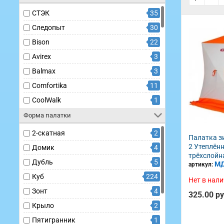
СТЭК
35
Следопыт
30
Bison
22
Avirex
3
Balmax
3
Comfortika
11
CoolWalk
1
Dodger B
5
Форма палатки
Fish2Fish
8
2-скатная
2
Палатка з
FreeWay
1
2 Утеплённ
Домик
4
трёхслойн
Helios
3
Дубль
5
М
артикул:
Holiday
2
Куб
224
Нет в нал
Lotos
51
Зонт
4
325.00 р
Norfin
3
Крыло
2
Polar Bird
16
Пятигранник
1