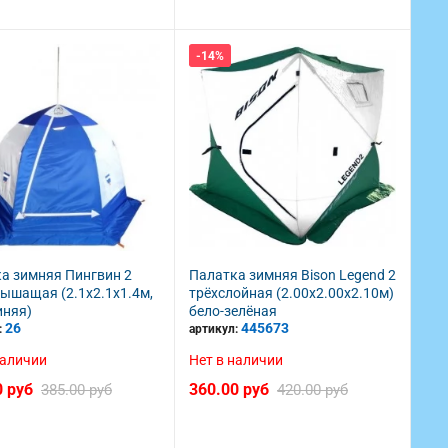
-14%
а зимняя Пингвин 2
Палатка зимняя Bison Legend 2
ышащая (2.1х2.1х1.4м,
трёхслойная (2.00х2.00х2.10м)
иняя)
бело-зелёная
26
445673
:
артикул:
наличии
Нет в наличии
0 руб
360.00 руб
385.00 руб
420.00 руб