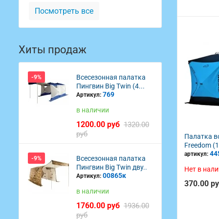
Посмотреть все
Хиты продаж
Всесезонная палатка
-9%
Пингвин Big Twin (4...
769
Артикул:
в наличии
1200.00 руб
1320.00
руб
Палатка в
Freedom (1
44
артикул:
Всесезонная палатка
-9%
Пингвин Big Twin дву..
Нет в нал
00865к
Артикул:
370.00 р
в наличии
1760.00 руб
1936.00
руб