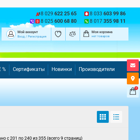
8 029
622 25 65
8 033
603 99 86
8 025
600 68 80
8 017
355 98 11
Мой аккаунт
Моя корзина
нет товаров
Вход
/
Регистрация
E %
Сертификаты
Новинки
Производители
0
но с 201 по 240 из 355 (всего 9 страниц)