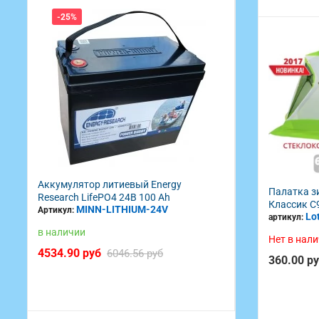
-9%
-30%
Аккумулятор литиевый Energy
Безынерционная
Палатка з
Research LifePO4 36В 100 Ah
3000
Классик С9
MINN-LITHIUM-36V
AI3000
Артикул:
Артикул:
Lo
артикул:
в наличии
в наличии
Нет в нал
8499.00 руб
196.00 руб
9348.00 руб
28
360.00 р