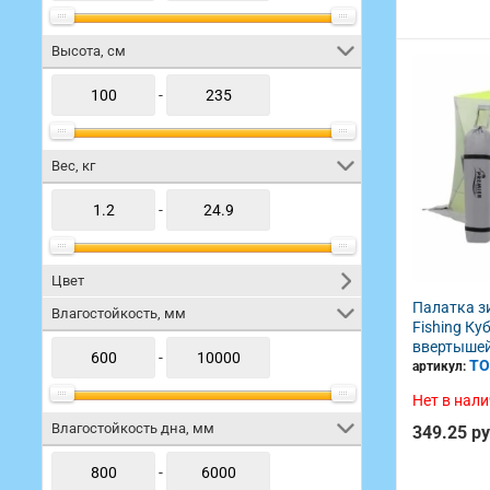
Снегирь
18
Высота, см
-
Вес, кг
-
Цвет
Палатка з
Влагостойкость, мм
Fishing Куб
ввертыше
-
TO
артикул:
Нет в нал
Влагостойкость дна, мм
349.25 р
-