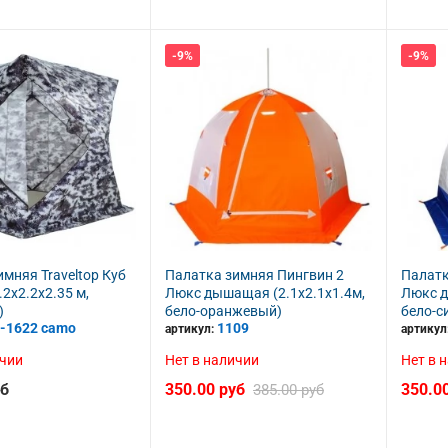
-9%
-9%
мняя Traveltop Куб
Палатка зимняя Пингвин 2
Палатк
.2x2.2x2.35 м,
Люкс дышащая (2.1х2.1х1.4м,
Люкс д
)
бело-оранжевый)
бело-с
-1622 camo
1109
артикул:
артикул
ичии
Нет в наличии
Нет в 
уб
350.00 руб
350.0
385.00 руб