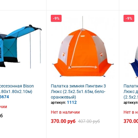
-9%
-9%
сесезонная Bison
Палатка зимняя Пингвин 3
Палатк
.80х1.80х2.10м)
Люкс (2.5х2.5х1.65м, бело-
Люкс 
5674
оранжевый)
(2.5х2
1112
артикул:
артикул
ичии
Нет в наличии
Нет в 
уб
370.00 руб
370.0
407.00 руб