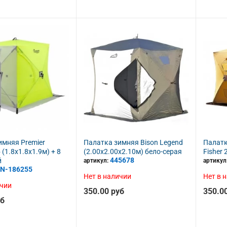
имняя Premier
Палатка зимняя Bison Legend
Палатк
 (1.8х1.8х1.9м) + 8
(2.00х2.00х2.10м) бело-серая
Fisher 
445678
й
артикул:
артикул
N-186255
Нет в наличии
Нет в 
ичии
350.00 руб
350.0
уб