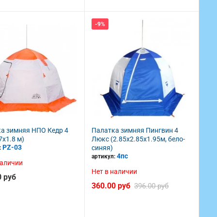
-17%
-16%
НОВИНКА
НОВИНКА
-9%
Безынерционная катушка Ryobi Ninja
Безынерционная ка
а зимняя НПО Кедр 4
Палатка зимняя Пингвин 4
2000S
2500S
7х1.8 м)
Люкс (2.85х2.85х1.95м, бело-
RYNIN2000S
RYNIN250
Артикул:
Артикул:
PZ-03
синяя)
:
4пс
артикул:
в наличии
в наличии
наличии
165.00 руб
170.00 руб
Нет в наличии
198.00 руб
202.0
0 руб
360.00 руб
396.00 руб