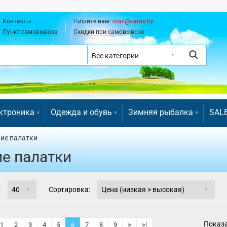
Контакты
Пишите нам:
mail@karas.by
Пункт самовывоза
Скидки при самовывозе
ктроника
Одежда и обувь
Зимняя рыбалка
SAL
ие палатки
е палатки
:
Сортировка:
Показа
1
2
3
4
5
6
7
8
9
>
>|