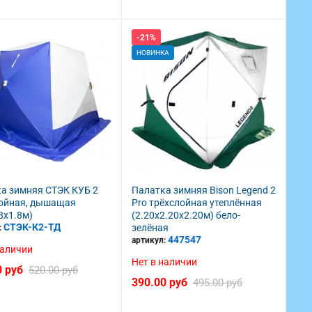
-21%
НОВИНКА
Сергей, Гомель
Денис, Гродно
Приобретал в данном магазине
Лутший магазин г
воблера, все пришло вовремя, и в
16 05 2021
отличном качестве.Спаси бо за
хорошую работу.
16 06 2020
а зимняя СТЭК КУБ 2
Палатка зимняя Bison Legend 2
ойная, дышащая
Pro трёхслойная утеплённая
8х1.8м)
(2.20х2.20х2.20м) бело-
СТЭК-К2-ТД
зелёная
:
447547
артикул:
наличии
Нет в наличии
0 руб
520.00 руб
390.00 руб
495.00 руб