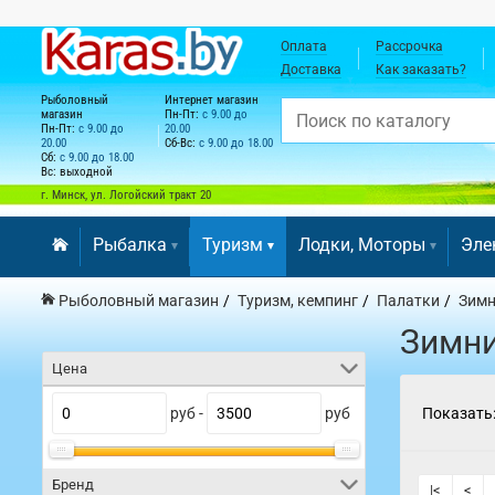
Оплата
Рассрочка
Доставка
Как заказать?
Рыболовный
Интернет магазин
магазин
Пн-Пт:
с 9.00 до
Пн-Пт:
с 9.00 до
20.00
20.00
Сб-Вс:
с 9.00 до 18.00
Сб:
с 9.00 до 18.00
Вс: выходной
г. Минск, ул. Логойский тракт 20
Рыбалка
Туризм
Лодки, Моторы
Эле
Рыболовный магазин
Туризм, кемпинг
Палатки
Зимн
Зимни
Цена
руб -
руб
Показать
Бренд
|<
<