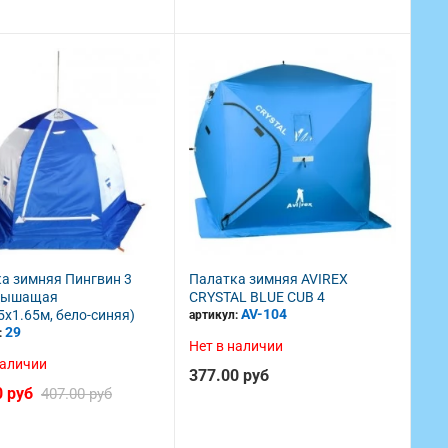
а зимняя Пингвин 3
Палатка зимняя AVIREX
дышащая
CRYSTAL BLUE CUB 4
AV-104
.5х1.65м, бело-синяя)
артикул:
29
:
Нет в наличии
наличии
377.00 руб
0 руб
407.00 руб