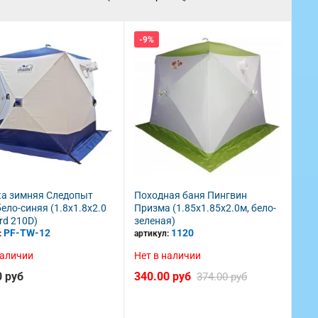
-9%
а зимняя Следопыт
Походная баня Пингвин
бело-синяя (1.8х1.8х2.0
Призма (1.85х1.85х2.0м, бело-
rd 210D)
зеленая)
PF-TW-12
1120
:
артикул:
наличии
Нет в наличии
0 руб
340.00 руб
374.00 руб