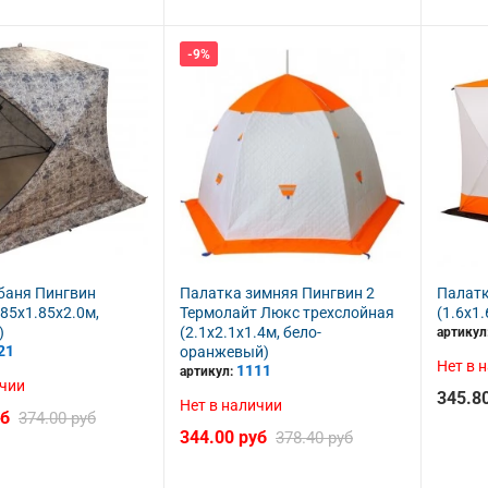
-9%
баня Пингвин
Палатка зимняя Пингвин 2
Палатк
85х1.85х2.0м,
Термолайт Люкс трехслойная
(1.6x1.
)
(2.1х2.1х1.4м, бело-
артикул
21
оранжевый)
Нет в 
1111
артикул:
ичии
345.8
Нет в наличии
уб
374.00 руб
344.00 руб
378.40 руб