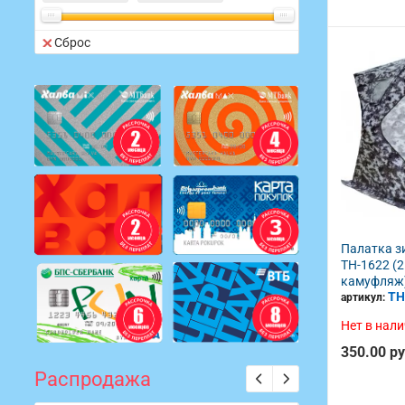
Сброс
Палатка зи
TH-1622 (2
камуфляж
TH
артикул:
Нет в нал
350.00 р
Распродажа