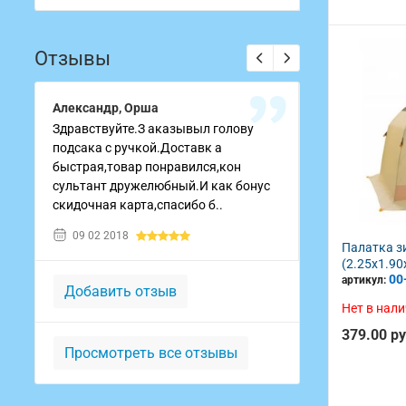
Отзывы
Александр, Орша
Максим Засин
Здравствуйте.З аказывыл голову
Хороший магаз
подсака с ручкой.Доставк а
заказал блесн
быстрая,товар понравился,кон
заказывать ещ
сультант дружелюбный.И как бонус
28 08 2020
скидочная карта,спасибо б..
09 02 2018
Палатка з
(2.25x1.90
00
артикул:
Добавить отзыв
Нет в нал
379.00 р
Просмотреть все отзывы