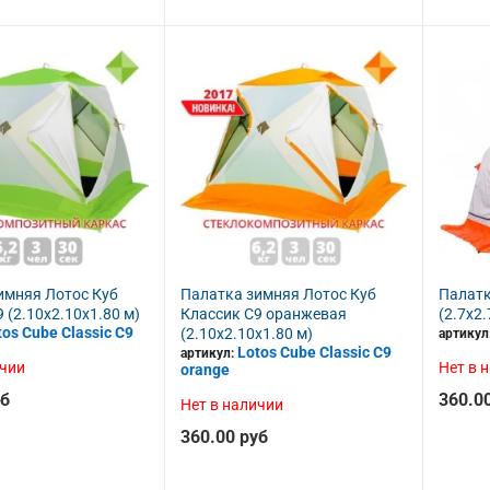
-17%
 катушка Akara Indigo
Безынерционная катушка Daiwa 23
имняя Лотос Куб
Палатка зимняя Лотос Куб
Палатк
Ninja Match LT 3000-C-DH
 (2.10x2.10x1.80 м)
Классик С9 оранжевая
(2.7х2.
-7
448664
Артикул:
tos Cube Classic C9
(2.10x2.10x1.80 м)
артикул
Lotos Cube Classic C9
артикул:
в наличии
ичии
Нет в 
orange
265.00 руб
0.00 руб
320.00 руб
уб
360.0
Нет в наличии
360.00 руб