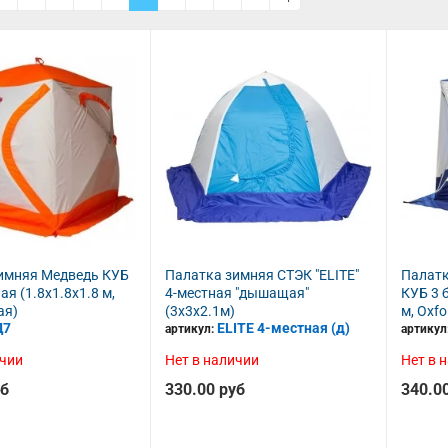
имняя Медведь КУБ
Палатка зимняя СТЭК "ELITE"
Палатк
ая (1.8х1.8х1.8 м,
4-местная "дышащая"
КУБ 3 
ая)
(3х3х2.1м)
м, Oxfo
Д7
ELITE 4-местная (д)
артикул:
артикул
ичии
Нет в наличии
Нет в 
уб
330.00 руб
340.0