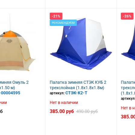
-21%
-26%
РЕКОМЕНДУЕМ
ец, Скородное
Леонид, Минск
ин.очень понравился.
Отличный магазин , качество
а все пришли.буду
прекрасное очень советую этот
ё.
магазин.Большо е спасибо ребятам.
28 11 2018
имняя Омуль 2
Палатка зимняя СТЭК КУБ 2
Палатк
x1.50 м)
трехслойная (1.8х1.8х1.8м)
трехсл
-00004595
СТЭК-К2-Т
(1.8х1.
артикул:
артикул
ичии
Нет в наличии
Нет в 
уб
385.00 руб
490.00 руб
385.0