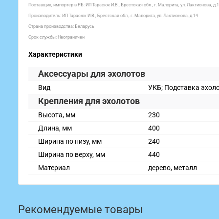
Поставщик, импортер в РБ: ИП Тарасюк И.В., Брестская обл., г. Малорита, ул. Лактионова, д.
Производитель: ИП Тарасюк И.В., Брестская обл., г. Малорита, ул. Лактионова, д.14
Страна производства: Беларусь
Срок службы: Неограничен
Характеристики
Аксессуары для эхолотов
Вид
УКБ; Подставка эхол
Крепления для эхолотов
Высота, мм
230
Длина, мм
400
Ширина по низу, мм
240
Ширина по верху, мм
440
Материал
дерево, металл
Рекомендуемые товары