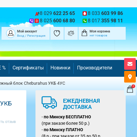
8 029
622 25 65
8 033
603 99 86
8 025
600 68 80
8 017
355 98 11
Мой аккаунт
Моя корзина
нет товаров
Вход
/
Регистрация
E %
Сертификаты
Новинки
Производители
ежный блок Cheburahus УКБ 4УС
0
ЕЖЕДНЕВНАЯ
 УКБ
ДОСТАВКА
-
по Минску
БЕСПЛАТНО
ть отзыв
(при заказе более 50 р.)
-
по Минску ПЛАТНО
(8 р - при заказе от 35 до 50 р.,