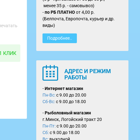
менее 35 р. - самовывоз)
-
по
РБ ПЛАТНО
от
4,00 р.
(Белпочта, Европочта, курьер и др.
виды)
печатать
Подробнее..
1 КЛИК
АДРЕС И РЕЖИМ
РАБОТЫ
-
Интернет магазин
Пн-Вс:
с 9.00 до 20.00
Сб-Вс:
с 9.00 до 18.00
-
Рыболовный магазин
г.Минск, Логойский тракт 20
Пн-Пт:
с 9.00 до 20.00
Сб:
с 9.00 до 18.00
Вс:
выходной