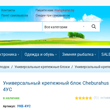
Контакты
Пишите нам:
mail@karas.by
Пункт самовывоза
Скидки при самовывозе
ктроника
Одежда и обувь
Зимняя рыбалка
SAL
 лодок
Универсальные крепежные блоки
Универсальный креп
Универсальный крепежный блок Cheburahus
4УС
в наличии
(1)
остави
УКБ 4УС
Артикул: