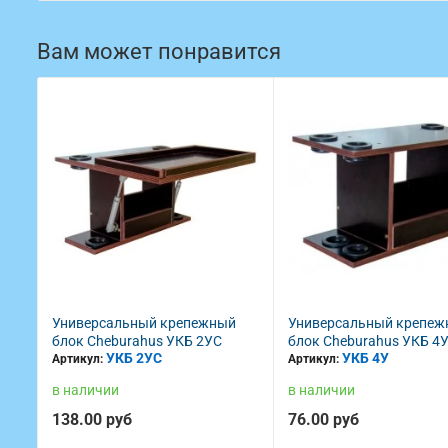
Вам может понравится
ежный
Универсальный крепежный
Универсальный к
2УС
блок Cheburahus УКБ 4У
блок Cheburahus У
УКБ 4У
УКБ 4УС
Артикул:
Артикул:
в наличии
в наличии
76.00 руб
148.00 руб