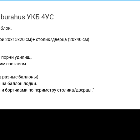
burahus УКБ 4УС
 блок.
ри 20х15х20 см)+ столик/дверца (20х40 см).
 порчи удилищ.
им составом.
д разные баллоны).
 на баллон лодки.
 и бортиками по периметру столика/дверцы."