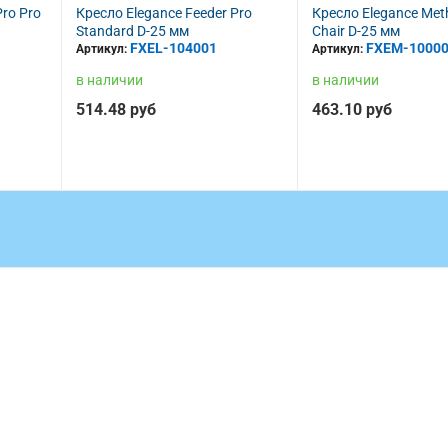
 Feeder Pro
Кресло Elegance Method Feeder
Кресло Norfi
NF-
м
Chair D-25 мм
Артикул:
04001
FXEM-100001
Артикул:
в наличии
в наличии
312.40 руб
463.10 руб