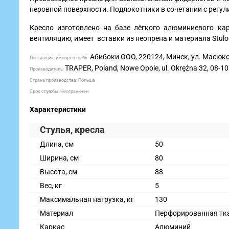
неровной поверхности. Подлокотники в сочетании с рег
Кресло изготовлено на базе лёгкого алюминиевого ка
вентиляцию, имеет вставки из неопрена и материала Stulo
Абибоки ООО, 220124, Минск, ул. Масюко
Поставщик, импортер в РБ:
TRAPER, Poland, Nowe Opole, ul. Okrężna 32, 08-1
Производитель:
Страна производства: Польша
Срок службы: Неограничен
Характеристики
Стулья, кресла
Длина, см
50
Ширина, см
80
Высота, см
88
Вес, кг
5
Максимальная нагрузка, кг
130
Материал
Перфорированная тк
Каркас
Алюминий