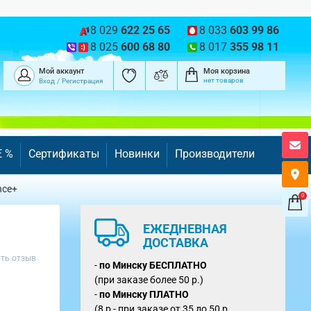
8 029
622 25 65
8 033
603 99 86
8 025
600 68 80
8 017
355 98 11
Мой аккаунт
Моя корзина
нет товаров
Вход
/
Регистрация
E %
Сертификаты
Новинки
Производители
nce+
0
ЕЖЕДНЕВНАЯ
ДОСТАВКА
ть отзыв
-
по Минску
БЕСПЛАТНО
(при заказе более 50 р.)
-
по Минску ПЛАТНО
(8 р - при заказе от 35 до 50 р.,