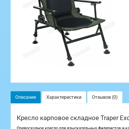
Описание
Характеристики
Отзывов (0)
Кресло карповое складное Traper Exc
Превосходное кресло для взыскательных фидеристов и к