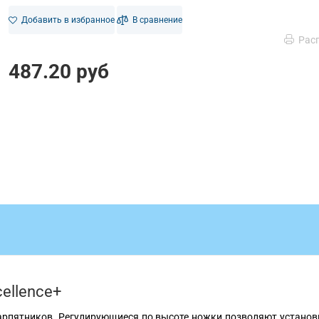
Добавить в избранное
В сравнение
Рас
487.20 руб
ellence+
арпятников. Регулирующиеся по высоте ножки позволяют установи