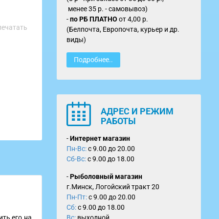
менее 35 р. - самовывоз)
-
по
РБ ПЛАТНО
от
4,00 р.
печатать
(Белпочта, Европочта, курьер и др.
виды)
Подробнее..
АДРЕС И РЕЖИМ
РАБОТЫ
-
Интернет магазин
Пн-Вс:
с 9.00 до 20.00
Сб-Вс:
с 9.00 до 18.00
-
Рыболовный магазин
г.Минск, Логойский тракт 20
Пн-Пт:
с 9.00 до 20.00
Сб:
с 9.00 до 18.00
ть его на
Вс:
выходной