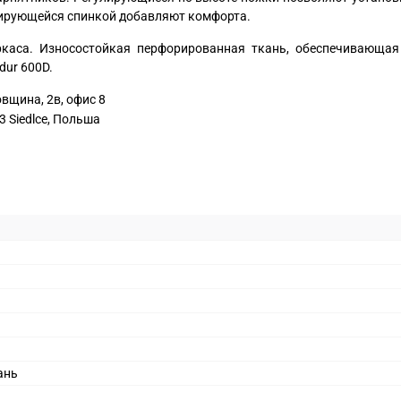
улирующейся спинкой добавляют комфорта.
ркаса. Износостойкая перфорированная ткань, обеспечивающа
dur 600D.
вщина, 2в, офис 8
03 Siedlce, Польша
ань