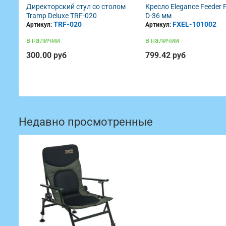
со столом
Кресло Elegance Feeder Pro Pro
Кресло Elegance
20
D-36 мм
Standard D-25 м
FXEL-101002
FXEL-1
Артикул:
Артикул:
в наличии
в наличии
799.42 руб
514.48 руб
Недавно просмотренные