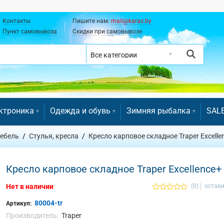
Контакты
Пишите нам:
mail@karas.by
Пункт самовывоза
Скидки при самовывозе
ктроника
Одежда и обувь
Зимняя рыбалка
SAL
ебель
Стулья, кресла
Кресло карповое складное Traper Excelle
Кресло карповое складное Traper Excellence+
Нет в наличии
(0)
остави
80004-tr
Артикул:
Производитель:
Traper