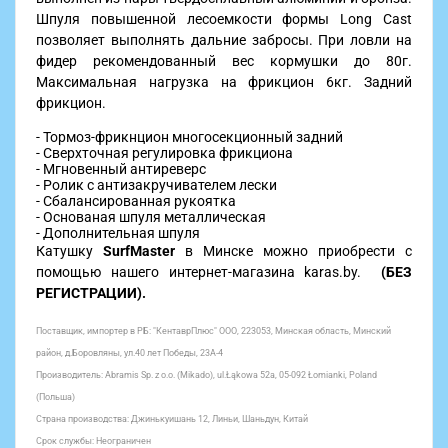
Шпуля повышенной лесоемкости формы Long Cast
позволяет выполнять дальние забросы. При ловли на
фидер рекомендованный вес кормушки до 80г.
Максимальная нагрузка на фрикцион 6кг. Задний
фрикцион.
- Тормоз-фрикнцион многосекционный задний
- Сверхточная регулировка фрикциона
- Мгновенный антиреверс
- Ролик с антизакручивателем лески
- Сбалансированная рукоятка
- Основаная шпуля металлическая
- Дополнительная шпуля
Катушку
SurfMaster
в Минске можно приобрести с
помощью нашего интернет-магазина karas.by.
(БЕЗ
РЕГИСТРАЦИИ).
Поставщик, импортер в РБ:
"КентаврПлюс" ООО, 223053, Минская область, Минский
район, д.Боровляны, ул.40 лет Победы, 23А-4
Производитель: Abramis Sp. z o.o. (Mikado), ul.Łąkowa 52a, 05-092 Łomianki, Poland
(Польша)
Страна производства: Джинькуишань 12, Линьи, Шаньдун, Китай
Срок службы: Неограничен