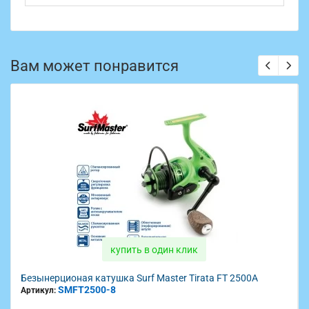
Вам может понравится
 клик
купить в один кли
er Tirata FT 2500A
Безынерционая катушка Surf Master Ti
SMFT3500-8
Артикул: