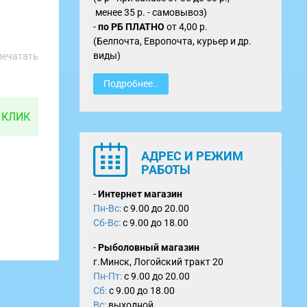
менее 35 р. - самовывоз)
-
по
РБ ПЛАТНО
от
4,00 р.
(Белпочта, Европочта, курьер и др.
виды)
печатать
Подробнее..
 КЛИК
АДРЕС И РЕЖИМ
РАБОТЫ
-
Интернет магазин
Пн-Вс:
с 9.00 до 20.00
Сб-Вс:
с 9.00 до 18.00
-
Рыболовный магазин
г.Минск, Логойский тракт 20
Пн-Пт:
с 9.00 до 20.00
Сб:
с 9.00 до 18.00
Вс:
выходной