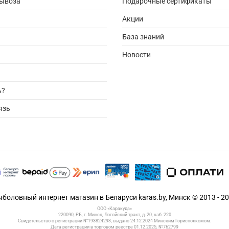
вывоза
Подарочные сертификаты
Акции
База знаний
Новости
ь?
язь
боловный интернет магазин в Беларуси karas.by, Минск © 2013 - 2
ООО «Каракуда»
220090, РБ, г. Минск, Логойский тракт, д. 20, каб. 220
Свидетельство о регистрации №193824293, выдано 24.12.2024 Минским Горисполкомом.
Дата регистрации в торговом реестре 01.12.2025, №762799