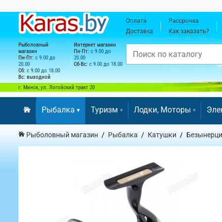
Оплата
Рассрочка
Доставка
Как заказать?
Рыболовный
Интернет магазин
магазин
Пн-Пт:
с 9.00 до
Пн-Пт:
с 9.00 до
20.00
20.00
Сб-Вс:
с 9.00 до 18.00
Сб:
с 9.00 до 18.00
Вс: выходной
г. Минск, ул. Логойский тракт 20
Рыбалка
Туризм
Лодки, Моторы
Эле
Рыболовный магазин
Рыбалка
Катушки
Безынерц