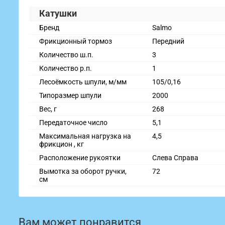
Катушки
Бренд
Salmo
Фрикционный тормоз
Передний
Количество ш.п.
3
Количество р.п.
1
Лесоёмкость шпули, м/мм
105/0,16
Типоразмер шпули
2000
Вес, г
268
Передаточное число
5,1
Максимальная нагрузка на
4,5
фрикцион , кг
Расположение рукоятки
Слева Справа
Вымотка за оборот ручки,
72
см
Вам может понравится