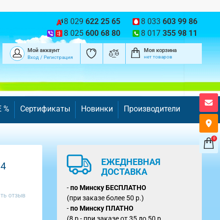
8 029
622 25 65
8 033
603 99 86
8 025
600 68 80
8 017
355 98 11
Мой аккаунт
Моя корзина
нет товаров
Вход
/
Регистрация
E %
Сертификаты
Новинки
Производители
0
ЕЖЕДНЕВНАЯ
 4
ДОСТАВКА
-
по Минску
БЕСПЛАТНО
ть отзыв
(при заказе более 50 р.)
-
по Минску ПЛАТНО
(8 р - при заказе от 35 до 50 р.,