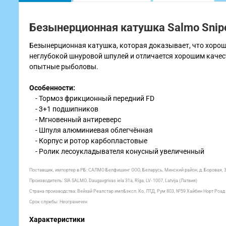
Безынерционная катушка Salmo Sniper
Безынерционная катушка, которая доказывает, что хорош
неглубокой шнуровой шпулей и отличается хорошим качест
опытные рыболовы.
Особенности:
- Тормоз фрикционный передний FD
- 3+1 подшипников
- Мгновенный антиреверс
- Шпуля алюминиевая облегчённая
- Корпус и ротор карбопластовые
- Ролик лесоукладывателя конусный увеличенный
Поставщик, импортер в РБ: САЛМО Белфишинг ООО, Беларусь, Минский район, д. Боровая, 3
Производитель: SIA SALMO, Daugavgrivas iela 31a, Rīga, LV- 1007, Latvija (Латвия)
Страна производства: Вейхай Реалстар имп&эксп. Ко, ЛТД, Рум 803, №59 Хайбин Норт Роад
Срок службы: Неограничен
Характеристики