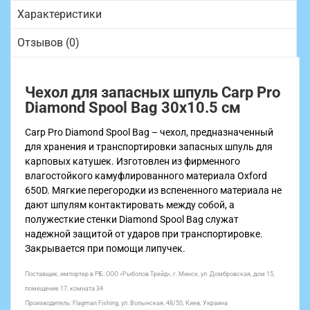
Характеристики
Отзывов (0)
Чехол для запасных шпуль Carp Pro
Diamond Spool Bag 30x10.5 см
Carp Pro Diamond Spool Bag – чехол, предназначенный
для хранения и транспортировки запасных шпуль для
карповых катушек. Изготовлен из фирменного
влагостойкого камуфлированного материала Oxford
650D. Мягкие перегородки из вспененного материала не
дают шпулям контактировать между собой, а
полужесткие стенки Diamond Spool Bag служат
надежной защитой от ударов при транспортировке.
Закрывается при помощи липучек.
Поставщик, импортер в РБ:
ООО «Рыболов Трейд», г. Минск, ул. Домбровская, дом 15,
помещение 17, комната 34
Производитель: Flagman Fishing, ул. Волынская, 48/50, Киев, Украина